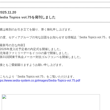
2025.11.20
Sedia Topics vol.75を発刊しました
素は格別のお引き立てを賜り、厚く御礼申し上げます。
の度、セディアグループの旬な話題をお知らせする情報誌「Sedia Topics vol.7
最新号の主な内容】
2026年度入社予定者の内定式を開催しました。
北海道ファミリーデーをイコロの森で開催しました。
第31回関東千鳥会メーカー対抗ゴルフコンペを開催しました。
後ともご愛顧賜りますようお願い申し上げます。
こちらより「Sedia Topics vol.75」をご覧いただけます。
tps://www.sedia-system.co.jp/images/Sedia-Topics-vol.75.pdf