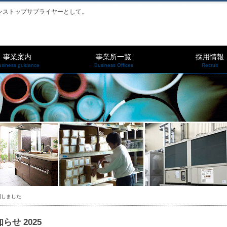
ンストップサプライヤーとして。
事業案内
事業所一覧
採用情報
usiness guidance
Business Offices
Recruit
を発刊しました
らせ 2025