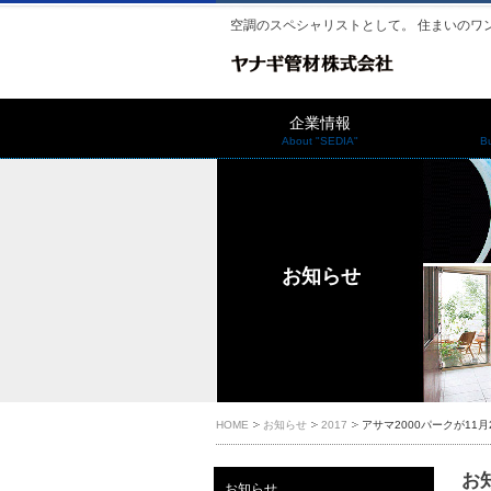
空調のスペシャリストとして。 住まいのワ
企業情報
About "SEDIA"
B
お知らせ
HOME
お知らせ
2017
アサマ2000パークが1
お知
お知らせ