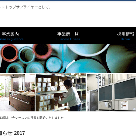
ンストップサプライヤーとして。
事業案内
事業所一覧
採用情報
usiness guidance
Business Offices
Recruit
1月23日より今シーズンの営業を開始いたしました
らせ 2017