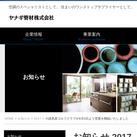
空調のスペシャリストとして。 住まいのワンストップサプライヤーとして。
企業情報
事業案内
About "SEDIA"
Business guidance
お知らせ
HOME
お知らせ
2017
小諸高原ゴルフクラブが4月3日より営業を開始いたしました
お知らせ 2017
お知らせ